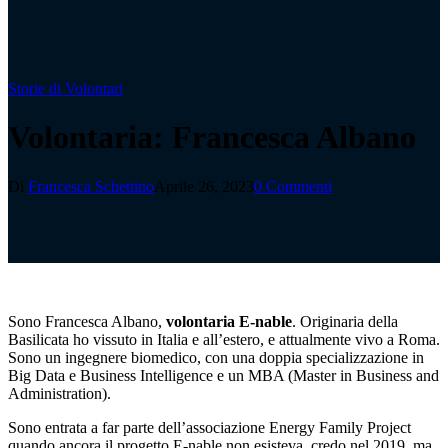
Storie di Volontari
Volontaria: Francesca Albano
Di
Francesca Schettino
Aprile 26, 2023
0 Commenti
Sono Francesca Albano,
volontaria E-nable
. Originaria della
Basilicata ho vissuto in Italia e all’estero, e attualmente vivo a Roma.
Sono un ingegnere biomedico, con una doppia specializzazione in
Big Data e Business Intelligence e un MBA (Master in Business and
Administration).
Sono entrata a far parte dell’associazione Energy Family Project
quando ancora il progetto E-nable non esisteva, credo nel 2019, ma