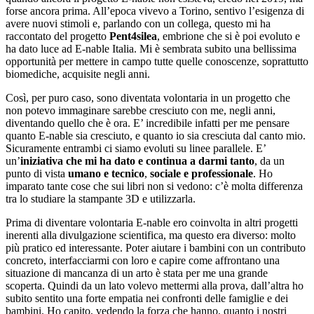
forse ancora prima. All’epoca vivevo a Torino, sentivo l’esigenza di
avere nuovi stimoli e, parlando con un collega, questo mi ha
raccontato del progetto
Pent4silea
, embrione che si è poi evoluto e
ha dato luce ad E-nable Italia. Mi è sembrata subito una bellissima
opportunità per mettere in campo tutte quelle conoscenze, soprattutto
biomediche, acquisite negli anni.
Così, per puro caso, sono diventata volontaria in un progetto che
non potevo immaginare sarebbe cresciuto con me, negli anni,
diventando quello che è ora. E’ incredibile infatti per me pensare
quanto E-nable sia cresciuto, e quanto io sia cresciuta dal canto mio.
Sicuramente entrambi ci siamo evoluti su linee parallele. E’
un’
iniziativa che mi ha dato e continua a darmi tanto
, da un
punto di vista
umano e tecnico
,
sociale e professionale
. Ho
imparato tante cose che sui libri non si vedono: c’è molta differenza
tra lo studiare la stampante 3D e utilizzarla.
Prima di diventare volontaria E-nable ero coinvolta in altri progetti
inerenti alla divulgazione scientifica, ma questo era diverso: molto
più pratico ed interessante. Poter aiutare i bambini con un contributo
concreto, interfacciarmi con loro e capire come affrontano una
situazione di mancanza di un arto è stata per me una grande
scoperta. Quindi da un lato volevo mettermi alla prova, dall’altra ho
subito sentito una forte empatia nei confronti delle famiglie e dei
bambini. Ho capito, vedendo la forza che hanno, quanto i nostri