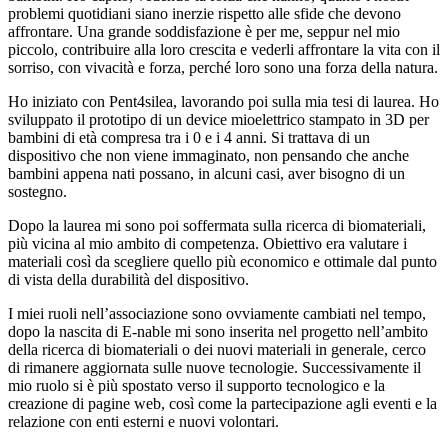
problemi quotidiani siano inerzie rispetto alle sfide che devono
affrontare. Una grande soddisfazione è per me, seppur nel mio
piccolo, contribuire alla loro crescita e vederli affrontare la vita con il
sorriso, con vivacità e forza, perché loro sono una forza della natura.
Ho iniziato con Pent4silea, lavorando poi sulla mia tesi di laurea. Ho
sviluppato il prototipo di un device mioelettrico stampato in 3D per
bambini di età compresa tra i 0 e i 4 anni. Si trattava di un
dispositivo che non viene immaginato, non pensando che anche
bambini appena nati possano, in alcuni casi, aver bisogno di un
sostegno.
Dopo la laurea mi sono poi soffermata sulla ricerca di biomateriali,
più vicina al mio ambito di competenza. Obiettivo era valutare i
materiali così da scegliere quello più economico e ottimale dal punto
di vista della durabilità del dispositivo.
I miei ruoli nell’associazione sono ovviamente cambiati nel tempo,
dopo la nascita di E-nable mi sono inserita nel progetto nell’ambito
della ricerca di biomateriali o dei nuovi materiali in generale, cerco
di rimanere aggiornata sulle nuove tecnologie. Successivamente il
mio ruolo si è più spostato verso il supporto tecnologico e la
creazione di pagine web, così come la partecipazione agli eventi e la
relazione con enti esterni e nuovi volontari.